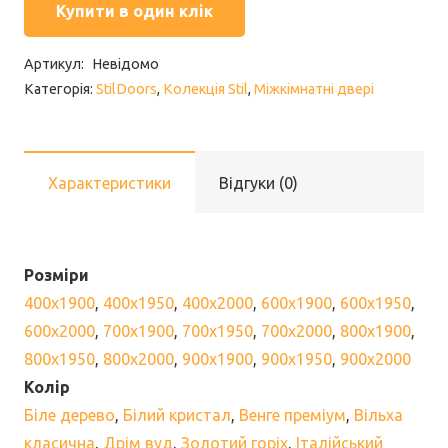
London
Купити в один клік
кількість
Артикул:
Невідомо
Категорія:
StilDoors
,
Колекція Stil
,
Міжкімнатні двері
Характеристики
Відгуки (0)
Розміри
400х1900
,
400х1950
,
400х2000
,
600х1900
,
600х1950
,
600х2000
,
700х1900
,
700х1950
,
700х2000
,
800х1900
,
800х1950
,
800х2000
,
900х1900
,
900х1950
,
900х2000
Колір
Біле дерево
,
Білий кристал
,
Венге преміум
,
Вільха
класична
,
Дрім вуд
,
Золотий горіх
,
Італійський