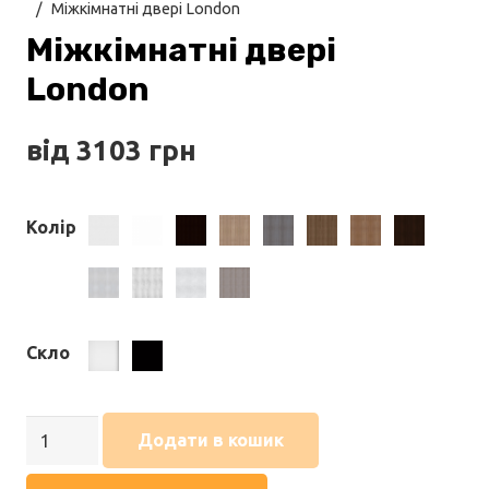
/
Міжкімнатні двері London
Міжкімнатні двері
London
від
3103
грн
Колір
Біле
Білий
Венге
Вільха
Дрім
Золотий
Італійський
Каштан
дерево
кристал
преміум
класична
вуд
горіх
горіх
Кремове
Сандал
Світлий
Трюфель
Скло
дерево
бетон
Сатин
Чорне
Міжкімнатні
скло
Додати в кошик
двері