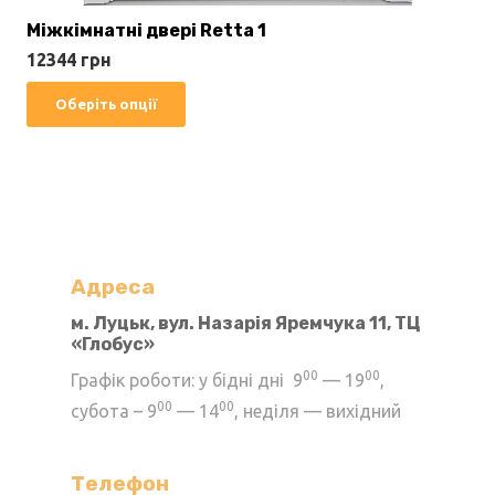
Міжкімнатні двері Retta 1
12344
грн
Цей
Оберіть опції
товар
має
кілька
варіантів.
Параметри
можна
Адреса
вибрати
м. Луцьк, вул. Назарія Яремчука 11, ТЦ
«Глобус»
на
сторінці
00
00
Графік роботи: у бідні дні 9
— 19
,
товару
00
00
субота – 9
— 14
, неділя — вихідний
Телефон