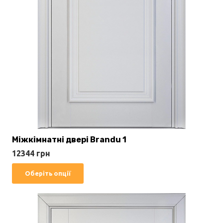
Міжкімнатні двері Brandu 1
12344
грн
Цей
Оберіть опції
товар
має
кілька