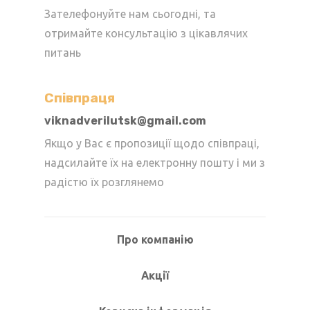
Зателефонуйте нам сьогодні, та
отримайте консультацію з цікавлячих
питань
Cпівпраця
viknadverilutsk@gmail.com
Якщо у Вас є пропозиції щодо співпраці,
надсилайте їх на електронну пошту і ми з
радістю їх розглянемо
Про компанію
Акції