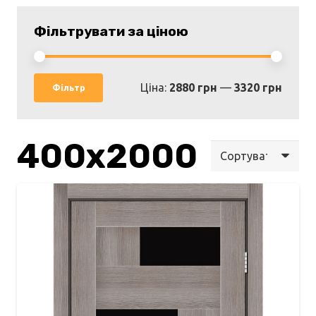
Фільтрувати за ціною
Мінім
Найбі
Ціна:
2880 грн
—
3320 грн
Фільтр
ціна
ціна
400х2000