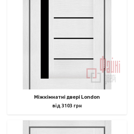
Міжкімнатні двері London
від
3103
грн