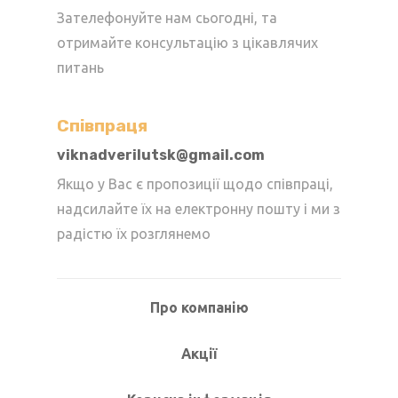
Зателефонуйте нам сьогодні, та
отримайте консультацію з цікавлячих
питань
Cпівпраця
viknadverilutsk@gmail.com
Якщо у Вас є пропозиції щодо співпраці,
надсилайте їх на електронну пошту і ми з
радістю їх розглянемо
Про компанію
Акції