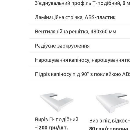
З’єднувальний профіль Т-подібний, 8 
Ламінаційна стрічка, ABS-пластик
Вентиляційна решітка, 480х60 мм
Радіусне заокруглення
Нарощування капіносу, нарощування п
Підріз капіносу під 90° з поклейкою A
Виріз П- подібний
Виріз під відкос 
–
200 грн/шт.
80 грн/сторона