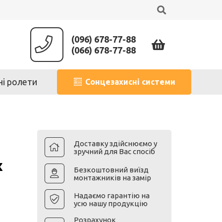
(096) 678-77-88
(066) 678-77-88
ні ролети
Сонцезахисні системи
Доставку здійснюємо у
зручний для Вас спосіб
х
Безкоштовний виїзд
монтажників на замір
Надаємо гарантію на
усю нашу продукцію
Розрахунок