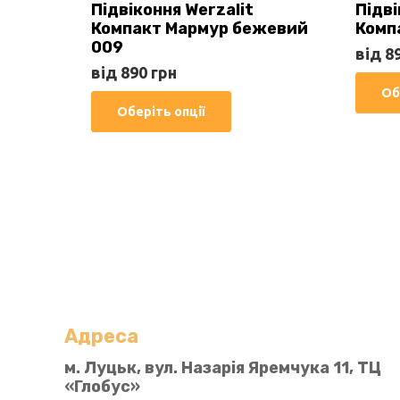
Підвіконня Werzalit
Підві
Компакт Мармур бежевий
Комп
009
від
8
від
890
грн
Об
Цей
Оберіть опції
товар
має
кілька
варіантів.
Параметри
можна
вибрати
на
сторінці
Адреса
товару
м. Луцьк, вул. Назарія Яремчука 11, ТЦ
«Глобус»