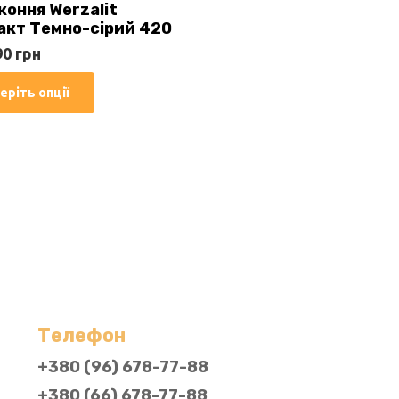
коння Werzalit
Парам
акт Темно-сірий 420
можна
90
грн
вибра
на
Цей
еріть опції
сторін
товар
товар
має
кілька
варіантів.
Параметри
можна
вибрати
на
сторінці
Телефон
товару
+380 (96) 678-77-88
+380 (66) 678-77-88