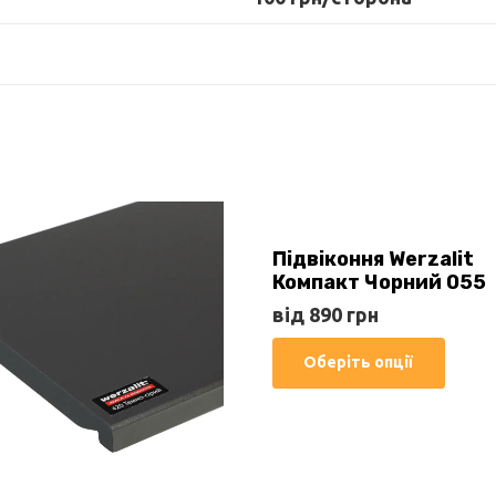
Підвіконня Werzalit
Компакт Чорний 055
від
890
грн
Цей
Оберіть опції
товар
має
кілька
варіант