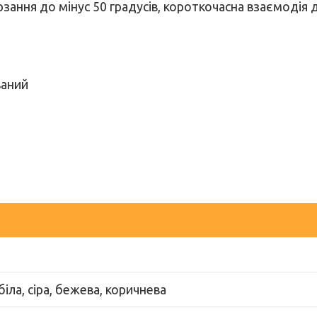
рзання до мінус 50 градусів, короткочасна взаємодія 
ваний
іла, сіра, бежева, коричнева