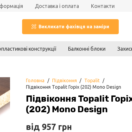
нформація
Доставка і оплата
Контакти
Викликати фахівця на заміри
пластикові конструкції
Балконні блоки
Захис
Головна
/
Підвіконня
/
Topalit
/
Підвіконня Topalit Горіх (202) Mono Design
Підвіконня Topalit Горі
(202) Mono Design
від
957
грн