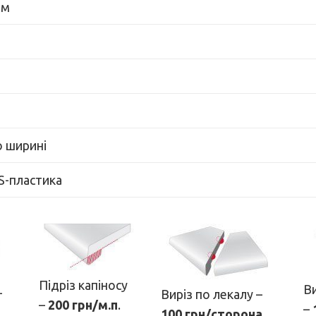
мм
о ширині
BS-пластика
Підріз капіносу
Ви
–
Виріз по лекалу –
–
200 грн/м.п
.
–
100 грн/сторона