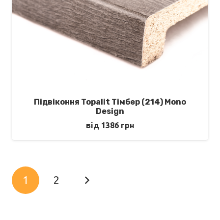
Підвіконня Topalit Тімбер (214) Mono
Design
від
1386
грн
1
2