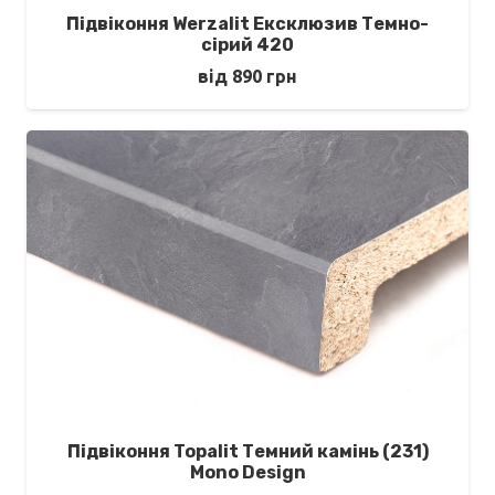
Підвіконня Werzalit Ексклюзив Темно-
сірий 420
від
890
грн
Підвіконня Topalit Темний камінь (231)
Mono Design