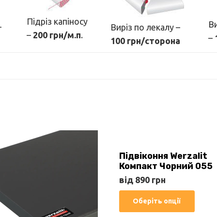
Підріз капіносу
Ви
–
Виріз по лекалу –
–
200 грн/м.п
.
–
100 грн/сторона
Підвіконня Werzalit
Компакт Чорний 055
від
890
грн
Цей
Оберіть опції
товар