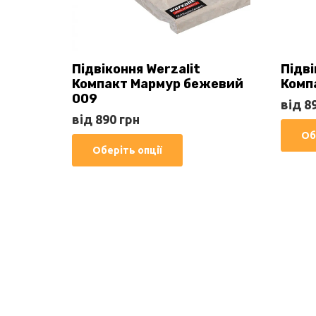
Підвіконня Werzalit
Підві
Компакт Мармур бежевий
Комп
009
від
8
від
890
грн
Об
Цей
Оберіть опції
товар
має
кілька
варіантів.
Параметри
можна
вибрати
на