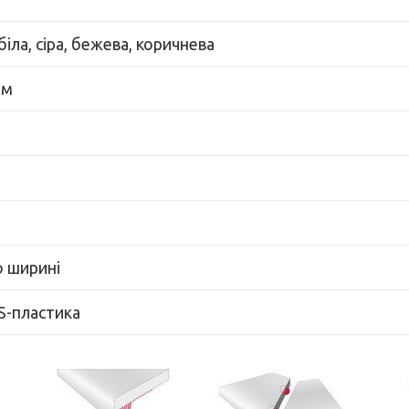
іла, сіра, бежева, коричнева
мм
о ширині
BS-пластика