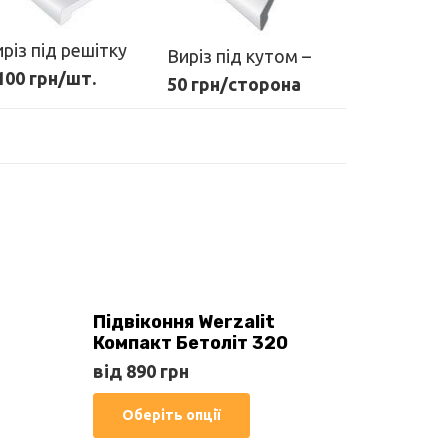
різ під решітку
Виріз під кутом –
100 грн/шт.
50 грн/сторона
Підвіконня Werzalit
Компакт Бетоліт 320
від
890
грн
Цей
Оберіть опції
товар