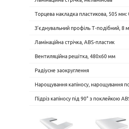
Торцева накладка пластикова, 505 мм: б
З’єднувальний профіль Т-подібний, 8 
Ламінаційна стрічка, ABS-пластик
Вентиляційна решітка, 480х60 мм
Радіусне заокруглення
Нарощування капіносу, нарощування п
Підріз капіносу під 90° з поклейкою A