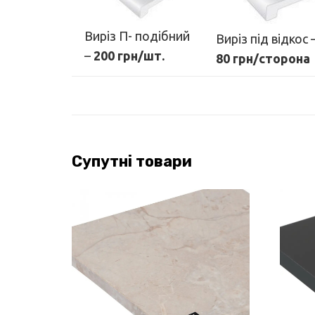
Виріз П- подібний
Виріз під відкос 
–
200 грн/шт.
80 грн/сторона
Супутні товари