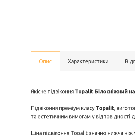
Опис
Характеристики
Відг
Якісне підвіконня
Topalit Білосніжний н
Підвіконня преміум класу
Topalit
, вигот
та естетичним вимогам у відповідності д
Ціна підвіконня Topalit значно нижча ніж 