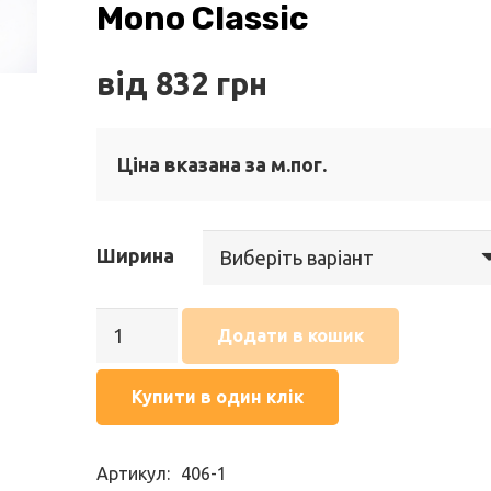
Mono Classic
від
832
грн
Ціна вказана за м.пог.
Ширина
Підвіконня
Додати в кошик
Topalit
Білосніжний
Купити в один клік
напівглянцевий
(406)
Артикул:
406-1
Mono