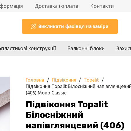
нформація
Доставка і оплата
Контакти
Викликати фахівця на заміри
пластикові конструкції
Балконні блоки
Захис
Головна
/
Підвіконня
/
Topalit
/
Підвіконня Topalit Білосніжний напівглянцеви
(406) Mono Classic
Підвіконня Topalit
Білосніжний
напівглянцевий (406)