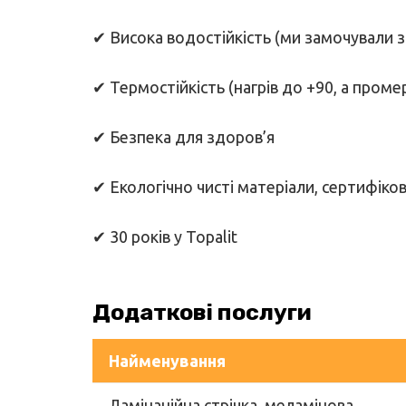
✔ Висока водостійкість (ми замочували зраз
✔ Термостійкість (нагрів до +90, а проме
✔ Безпека для здоров’я
✔ Екологічно чисті матеріали, сертифіко
✔ 30 років у Topalit
Додаткові послуги
Найменування
Ламінаційна стрічка, меламінова