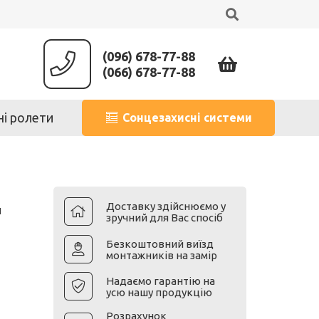
(096) 678-77-88
(066) 678-77-88
ні ролети
Сонцезахисні системи
Доставку здійснюємо у
й
зручний для Вас спосіб
Безкоштовний виїзд
монтажників на замір
Надаємо гарантію на
усю нашу продукцію
Розрахунок