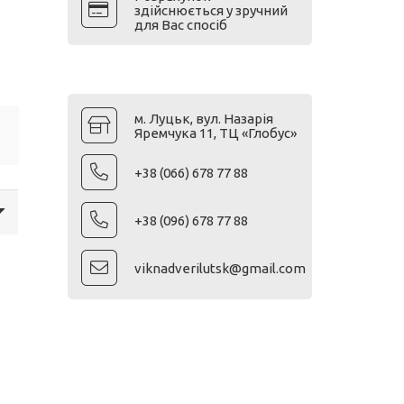
здійснюється у зручний
для Вас спосіб
м. Луцьк, вул. Назарія
Яремчука 11, ТЦ «Глобус»
+38 (066) 678 77 88
+38 (096) 678 77 88
viknadverilutsk@gmail.com