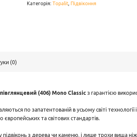
Категорія:
Topalit
,
Підвіконня
Classic
кількість
уки (0)
апівглянцевий (406) Mono Classic
з гарантією викорис
овляються по запатентованій в усьому світі технологі
о європейських та світових стандартів.
у підвіконь з дерева чи каменю, і лише трохи вища ніж