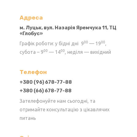
Параметри
можна
Адреса
вибрати
м. Луцьк, вул. Назарія Яремчука 11, ТЦ
«Глобус»
на
сторінці
00
00
Графік роботи: у бідні дні 9
— 19
,
товару
00
00
субота – 9
— 14
, неділя — вихідний
Телефон
+380 (96) 678-77-88
+380 (66) 678-77-88
Зателефонуйте нам сьогодні, та
отримайте консультацію з цікавлячих
питань