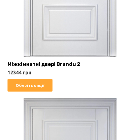
Міжкімнатні двері Brandu 2
12344
грн
Цей
Оберіть опції
товар
має
кілька
варіантів.
Параметри
можна