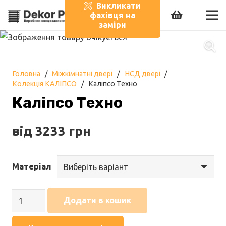
Викликати
фахівця на
заміри
Головна
/
Міжкімнатні двері
/
НСД двері
/
Колекція КАЛІПСО
/
Каліпсо Техно
Каліпсо Техно
від
3233
грн
Матеріал
Каліпсо
Додати в кошик
Техно
кількість