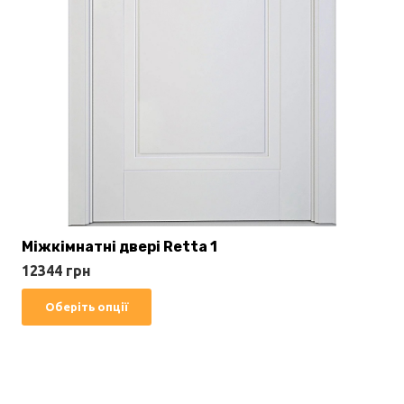
Міжкімнатні двері Retta 1
12344
грн
Цей
Оберіть опції
товар
має
кілька
варіантів.