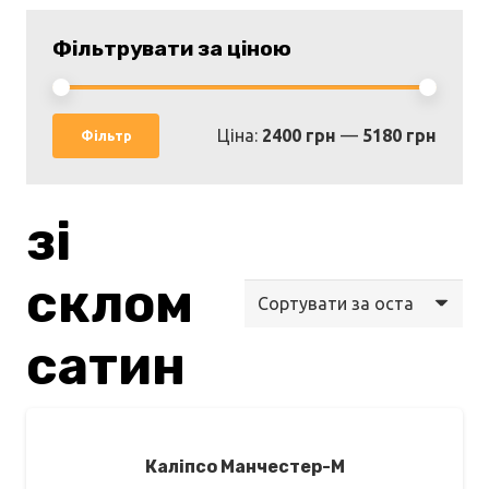
Фільтрувати за ціною
Мінім
Найбі
Ціна:
2400 грн
—
5180 грн
Фільтр
ціна
ціна
зі
склом
сатин
Каліпсо Манчестер-М