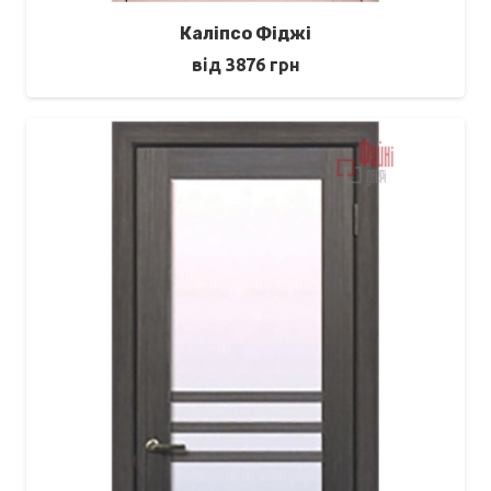
Каліпсо Фіджі
від
3876
грн