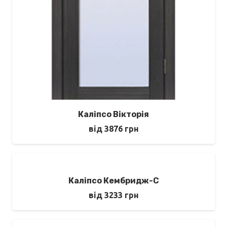
Каліпсо Вікторія
від
3876
грн
Каліпсо Кембридж-С
від
3233
грн