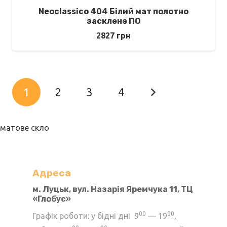
Neoclassico 404 Білий мат полотно
засклене ПО
2827
грн
1
2
3
4
матове скло
Адреса
м. Луцьк, вул. Назарія Яремчука 11, ТЦ
«Глобус»
00
00
Графік роботи: у бідні дні 9
— 19
,