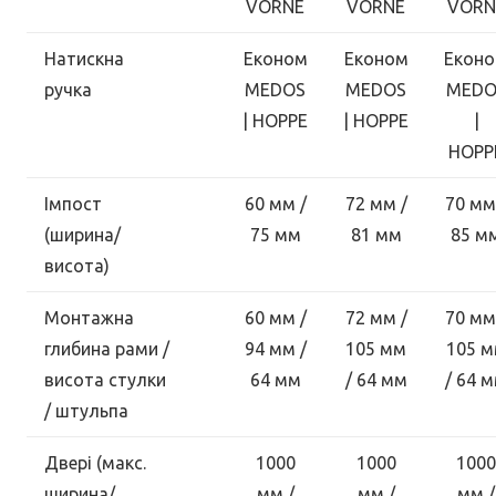
VORNE
VORNE
VORN
Натискна
Економ
Економ
Екон
ручка
MEDOS
MEDOS
MEDO
| HOPPE
| HOPPE
|
HOPP
Імпост
60 мм /
72 мм /
70 мм
(ширина/
75 мм
81 мм
85 м
висота)
Монтажна
60 мм /
72 мм /
70 мм
глибина рами /
94 мм /
105 мм
105 
висота стулки
64 мм
/ 64 мм
/ 64 
/ штульпа
Двері (макс.
1000
1000
1000
ширина/
мм /
мм /
мм /