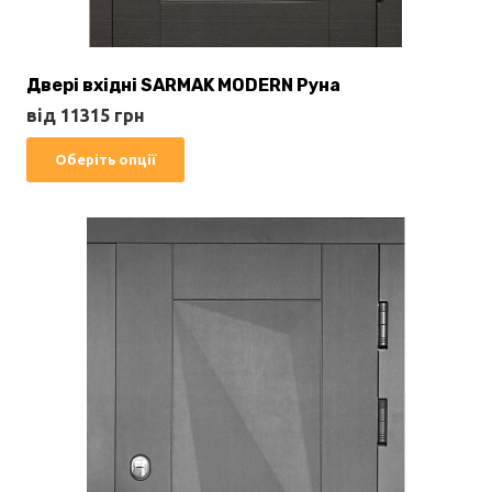
Двері вхідні SARMAK MODERN Руна
від
11315
грн
Цей
Оберіть опції
товар
має
кілька
варіантів.
Параметри
можна
вибрати
на
сторінці
товару