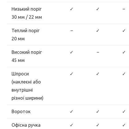
Низький поріг
✓
✓
–
30 мм / 22 мм
Теплий поріг
–
✓
✓
20 мм
Високий поріг
✓
–
✓
45 мм
Шпроси
✓
✓
✓
(наклеєні або
внутрішні
різної ширини)
Вороток
✓
✓
✓
Офісна ручка
✓
✓
✓