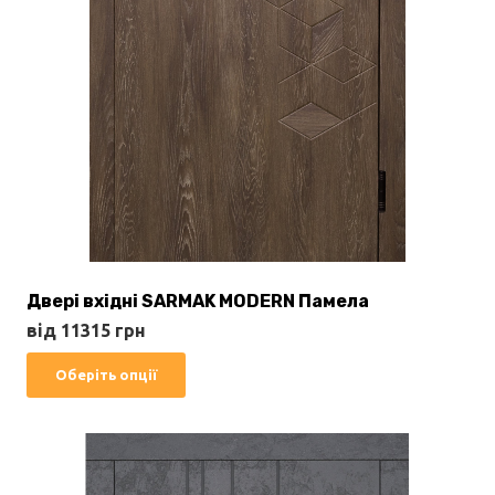
Двері вхідні SARMAK MODERN Памела
від
11315
грн
Цей
Оберіть опції
товар
має
кілька
варіантів.