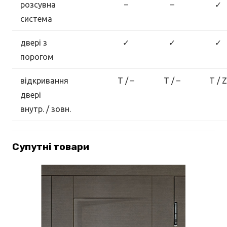
розсувна
–
–
✓
система
двері з
✓
✓
✓
порогом
відкривання
T / –
T / –
T / Z
двері
внутр. / зовн.
Супутні товари