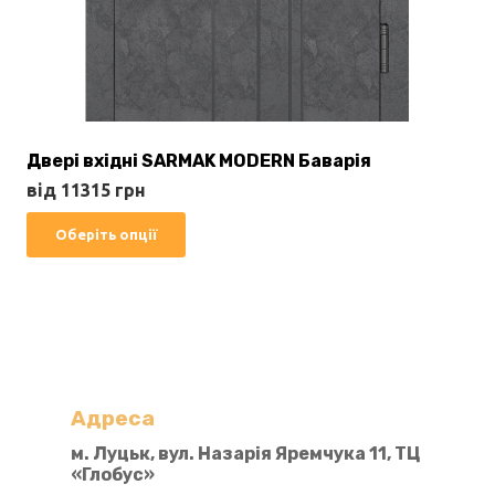
Двері вхідні SARMAK MODERN Баварія
від
11315
грн
Цей
Оберіть опції
товар
має
кілька
варіантів.
Параметри
можна
Адреса
вибрати
м. Луцьк, вул. Назарія Яремчука 11, ТЦ
«Глобус»
на