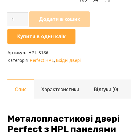
Двері
Додати в кошик
Perfect
HPL
Купити в один клік
S
186
Артикул:
HPL-S186
кількість
Категорія:
Perfect HPL
,
Вхідні двері
Опис
Характеристики
Відгуки (0)
Металопластикові двері
Perfect з HPL панелями