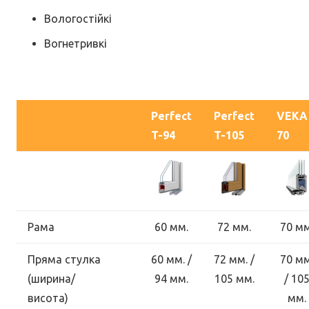
Вологостійкі
Вогнетривкі
Perfect
Perfect
VEKA
T-94
T-105
70
Рама
60 мм.
72 мм.
70 мм
Пряма стулка
60 мм. /
72 мм. /
70 мм
(ширина/
94 мм.
105 мм.
/ 10
висота)
мм.