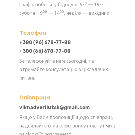
сторінці
00
00
Графік роботи: у бідні дні 9
— 19
,
товару
00
00
субота – 9
— 14
, неділя — вихідний
Телефон
+380 (96) 678-77-88
+380 (66) 678-77-88
Зателефонуйте нам сьогодні, та
отримайте консультацію з цікавлячих
питань
Cпівпраця
viknadverilutsk@gmail.com
Якщо у Вас є пропозиції щодо співпраці,
надсилайте їх на електронну пошту і ми з
радістю їх розглянемо