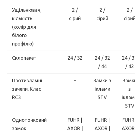
Ущільнювач,
2 /
2 /
2 /
кількість
сірий
сірий
сіри
(колір для
білого
профілю)
Склопакет
24 / 32
24 / 32
24 / 3
/ 44
/ 42
Протизламні
–
Замки з
Замк
зачепи. Клас
іклами
з
RC3
STV
іклам
STV
Одноточковий
FUHR |
FUHR |
FUHR 
замок
AXOR |
AXOR |
AXOR 