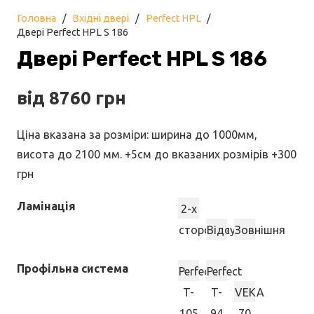
Головна
/
Вхідні двері
/
Perfect HPL
/
Двері Perfect HPL S 186
Двері Perfect HPL S 186
від
8760
грн
Ціна вказана за розміри: ширина до 1000мм,
висота до 2100 мм. +5см до вказаних розмірів +300
грн
Ламінація
2-х
стороння
Відсутня
Зовнішня
Профільна система
Perfect
Perfect
T-
T-
VEKA
105
94
70