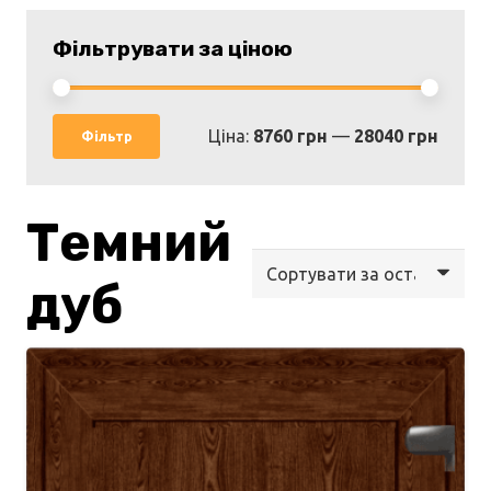
Фільтрувати за ціною
Мінім
Найбі
Ціна:
8760 грн
—
28040 грн
Фільтр
ціна
ціна
Темний
дуб