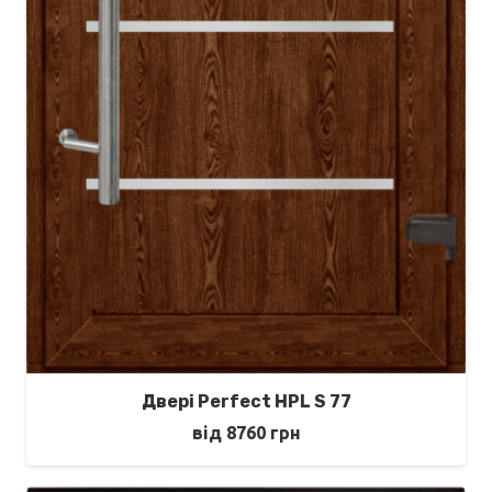
Двері Perfect HPL S 77
від
8760
грн