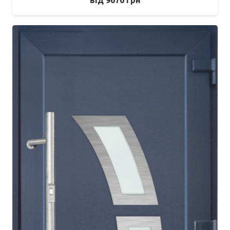
від
9676
грн