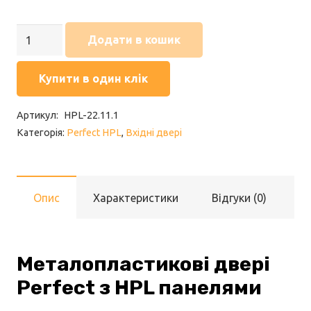
Двері
Додати в кошик
Perfect
HPL
Купити в один клік
22.11.1
кількість
Артикул:
HPL-22.11.1
Категорія:
Perfect HPL
,
Вхідні двері
Опис
Характеристики
Відгуки (0)
Металопластикові двері
Perfect з HPL панелями