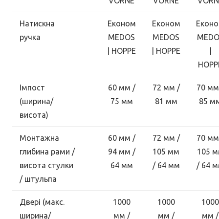
VORNE
VORNE
VORN
Натискна
Економ
Економ
Екон
ручка
MEDOS
MEDOS
MEDO
| HOPPE
| HOPPE
|
HOPP
Імпост
60 мм /
72 мм /
70 мм
(ширина/
75 мм
81 мм
85 м
висота)
Монтажна
60 мм /
72 мм /
70 мм
глибина рами /
94 мм /
105 мм
105 
висота стулки
64 мм
/ 64 мм
/ 64 
/ штульпа
Двері (макс.
1000
1000
1000
ширина/
мм /
мм /
мм /