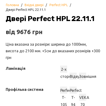
Головна
/
Вхідні двері
/
Perfect HPL
/
Двері Perfect HPL 22.11.1
Двері Perfect HPL 22.11.1
від
9676
грн
Ціна вказана за розміри: ширина до 1000мм,
висота до 2100 мм. +5см до вказаних розмірів +300
грн
Ламінація
2-х
стороння
Відсутня
Зовнішня
Профільна система
Perfect
Perfect
T-
T-
VEKA
105
94
70