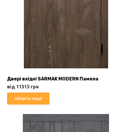
Двері вхідні SARMAK MODERN Памела
від
11315
грн
Цей
Оберіть опції
товар
має
кілька
варіантів.