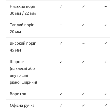
Низький поріг
✓
✓
–
30 мм / 22 мм
Теплий поріг
–
✓
✓
20 мм
Високий поріг
✓
–
✓
45 мм
Шпроси
✓
✓
✓
(наклеєні або
внутрішні
різної ширини)
Вороток
✓
✓
✓
Офісна ручка
✓
✓
✓