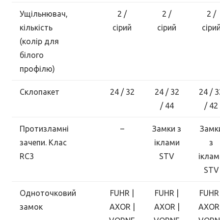
Ущільнювач,
2 /
2 /
2 /
кількість
сірий
сірий
сіри
(колір для
білого
профілю)
Склопакет
24 / 32
24 / 32
24 / 3
/ 44
/ 42
Протизламні
–
Замки з
Замк
зачепи. Клас
іклами
з
RC3
STV
іклам
STV
Одноточковий
FUHR |
FUHR |
FUHR 
замок
AXOR |
AXOR |
AXOR 