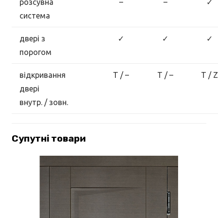
розсувна
–
–
✓
система
двері з
✓
✓
✓
порогом
відкривання
T / –
T / –
T / Z
двері
внутр. / зовн.
Супутні товари