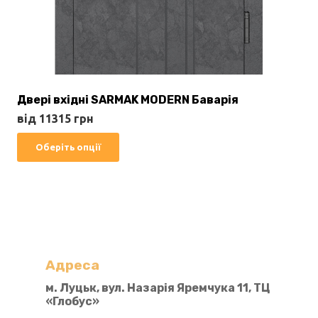
Двері вхідні SARMAK MODERN Баварія
від
11315
грн
Цей
Оберіть опції
товар
має
кілька
варіантів.
Параметри
можна
Адреса
вибрати
м. Луцьк, вул. Назарія Яремчука 11, ТЦ
«Глобус»
на