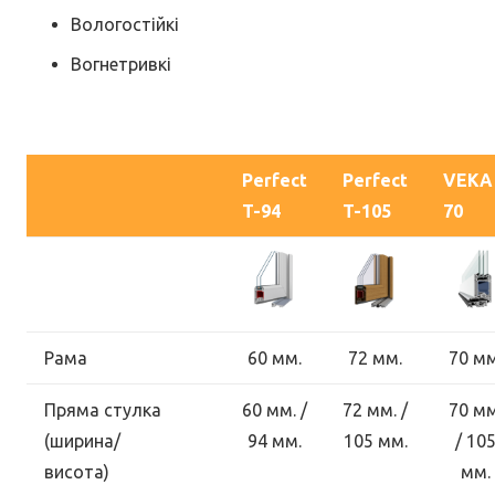
Вологостійкі
Вогнетривкі
Perfect
Perfect
VEKA
T-94
T-105
70
Рама
60 мм.
72 мм.
70 мм
Пряма стулка
60 мм. /
72 мм. /
70 мм
(ширина/
94 мм.
105 мм.
/ 10
висота)
мм.