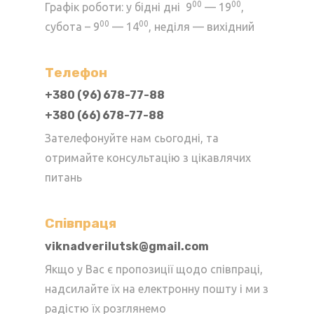
сторінці
00
00
Графік роботи: у бідні дні 9
— 19
,
товару
00
00
субота – 9
— 14
, неділя — вихідний
Телефон
+380 (96) 678-77-88
+380 (66) 678-77-88
Зателефонуйте нам сьогодні, та
отримайте консультацію з цікавлячих
питань
Cпівпраця
viknadverilutsk@gmail.com
Якщо у Вас є пропозиції щодо співпраці,
надсилайте їх на електронну пошту і ми з
радістю їх розглянемо