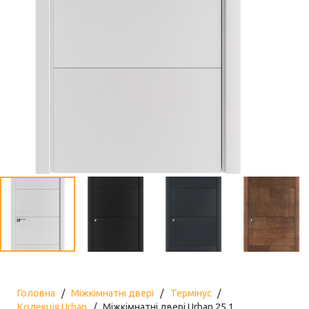
Головна
/
Міжкімнатні двері
/
Термінус
/
Колекція Urban
/
Міжкімнатні двері Urban 25.1