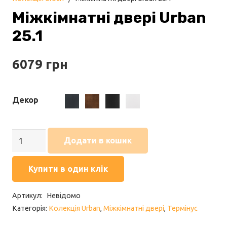
Міжкімнатні двері Urban
25.1
6079
грн
Декор
Дуб
дуб
Дуб
ясен
Міжкімнатні
Антрацит
браун
Неро
білий
Додати в кошик
двері
емаль
Urban
Купити в один клік
25.1
кількість
Артикул:
Невідомо
Категорія:
Колекція Urban
,
Міжкімнатні двері
,
Термінус