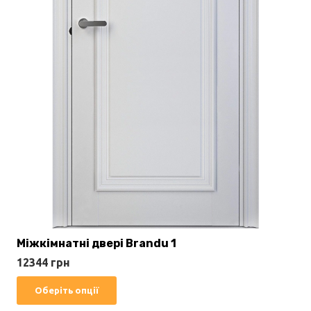
Міжкімнатні двері Brandu 1
12344
грн
Цей
Оберіть опції
товар