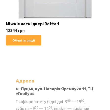
Міжкімнатні двері Retta 1
12344
грн
Цей
Оберіть опції
товар
має
кілька
варіантів.
Параметри
можна
Адреса
вибрати
м. Луцьк, вул. Назарія Яремчука 11, ТЦ
«Глобус»
на
сторінці
00
00
Графік роботи: у бідні дні 9
— 19
,
товару
00
00
субота – 9
— 14
, неділя — вихідний