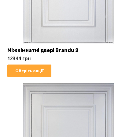
Міжкімнатні двері Brandu 2
12344
грн
Цей
Оберіть опції
товар
має
кілька
варіантів.
Параметри
можна
вибрати