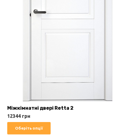
Міжкімнатні двері Retta 2
12344
грн
Цей
Оберіть опції
товар