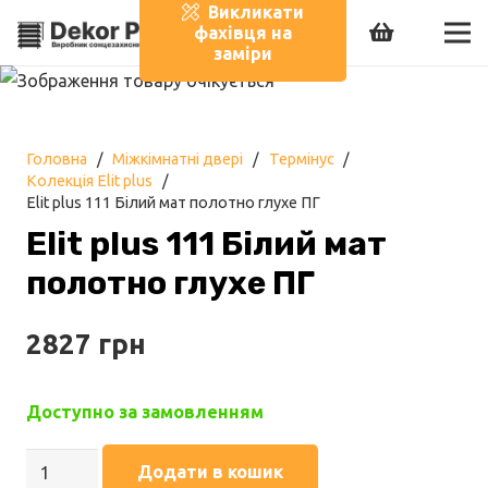
Викликати
фахівця на
заміри
Головна
/
Міжкімнатні двері
/
Термінус
/
Колекція Elit plus
/
Elit plus 111 Білий мат полотно глухе ПГ
Elit plus 111 Білий мат
полотно глухе ПГ
2827
грн
Доступно за замовленням
Elit
Додати в кошик