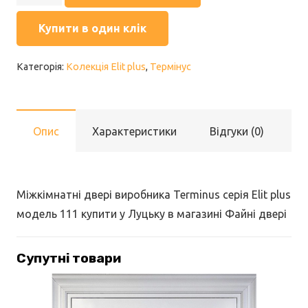
plus
111
Купити в один клік
Білий
мат
Категорія:
Колекція Elit plus
,
Термінус
полотно
глухе
ПГ
Опис
Характеристики
Відгуки (0)
кількість
Міжкімнатні двері виробника Terminus серія Elit plus
модель 111 купити у Луцьку в магазині Файні двері
Супутні товари