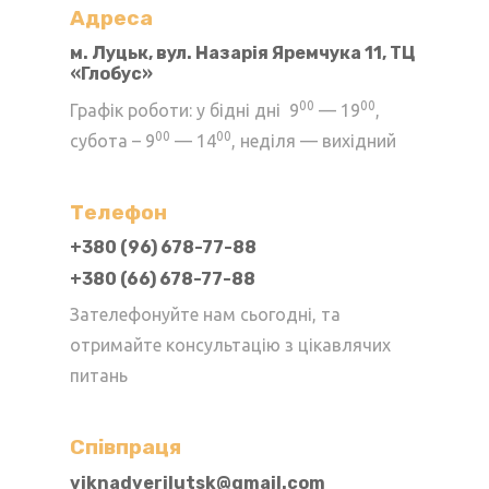
можна
Адреса
вибрати
м. Луцьк, вул. Назарія Яремчука 11, ТЦ
«Глобус»
на
сторінці
00
00
Графік роботи: у бідні дні 9
— 19
,
товару
00
00
субота – 9
— 14
, неділя — вихідний
Телефон
+380 (96) 678-77-88
+380 (66) 678-77-88
Зателефонуйте нам сьогодні, та
отримайте консультацію з цікавлячих
питань
Cпівпраця
viknadverilutsk@gmail.com