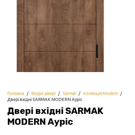
Головна
/
Вхідні двері
/
Sarmak
/
Колекція Modern
/
Двері вхідні SARMAK MODERN Ауріс
Двері вхідні SARMAK
MODERN Ауріс