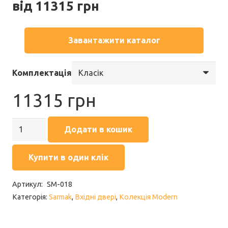
від
11315
грн
Завантажити каталог
Комплектація
11315
грн
Двері
Додати в кошик
вхідні
SARMAK
Купити в один клік
MODERN
Ауріс
Артикул:
SM-018
кількість
Категорія:
Sarmak
,
Вхідні двері
,
Колекція Modern