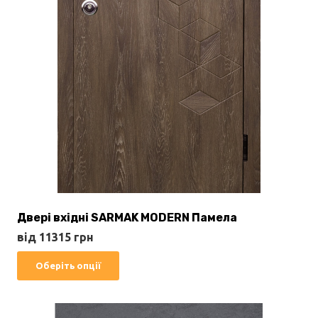
Двері вхідні SARMAK MODERN Памела
від
11315
грн
Цей
Оберіть опції
товар
має