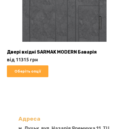
Двері вхідні SARMAK MODERN Баварія
від
11315
грн
Цей
Оберіть опції
товар
має
кілька
варіантів.
Параметри
можна
Адреса
вибрати
м. Луцьк, вул. Назарія Яремчука 11, ТЦ