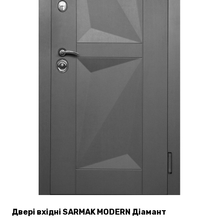
товару
Двері вхідні SARMAK MODERN Діамант