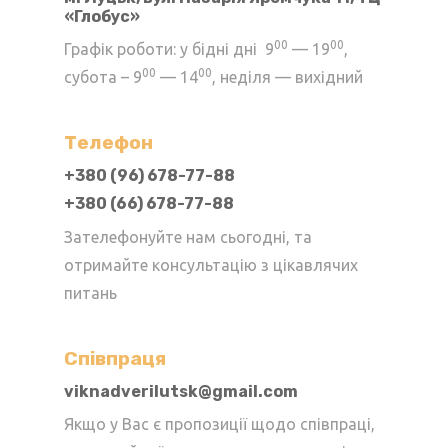
«Глобус»
на
сторінці
00
00
Графік роботи: у бідні дні 9
— 19
,
товару
00
00
субота – 9
— 14
, неділя — вихідний
Телефон
+380 (96) 678-77-88
+380 (66) 678-77-88
Зателефонуйте нам сьогодні, та
отримайте консультацію з цікавлячих
питань
Cпівпраця
viknadverilutsk@gmail.com
Якщо у Вас є пропозиції щодо співпраці,