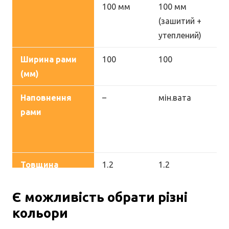
100 мм
100 мм
10
(зашитий +
(з
утеплений)
ут
Ширина рами
100
100
10
(мм)
Наповнення
–
мін.вата
мі
рами
Товщина
1,2
1,2
1,2
метала на рамі
(мм)
Є можливість обрати різні
кольори
Кількість
5 шт
5 шт
5 