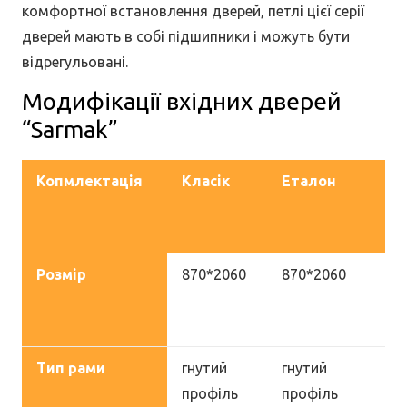
комфортної встановлення дверей, петлі цієї серії
дверей мають в собі підшипники і можуть бути
відрегульовані.
Модифікації вхідних дверей
“Sarmak”
Копмлектація
Класік
Еталон
Ет
(п
VI
Розмір
870*2060
870*2060
12
(п
VI
Тип рами
гнутий
гнутий
гн
профіль
профіль
пр