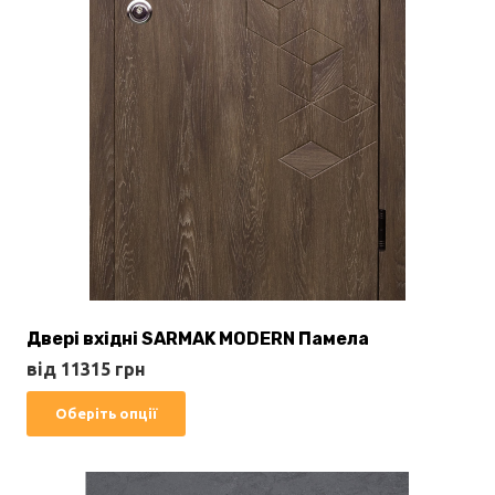
Двері вхідні SARMAK MODERN Памела
від
11315
грн
Цей
Оберіть опції
товар
має