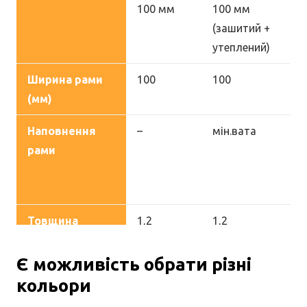
100 мм
100 мм
10
(зашитий +
(з
утеплений)
ут
Ширина рами
100
100
10
(мм)
Наповнення
–
мін.вата
мі
рами
Товщина
1,2
1,2
1,2
метала на рамі
(мм)
Є можливість обрати різні
кольори
Кількість
5 шт
5 шт
5 