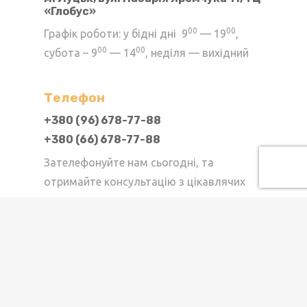
«Глобус»
на
сторінці
00
00
Графік роботи: у бідні дні 9
— 19
,
товару
00
00
субота – 9
— 14
, неділя — вихідний
Телефон
+380 (96) 678-77-88
+380 (66) 678-77-88
Зателефонуйте нам сьогодні, та
отримайте консультацію з цікавлячих
питань
Cпівпраця
viknadverilutsk@gmail.com
Якщо у Вас є пропозиції щодо співпраці,