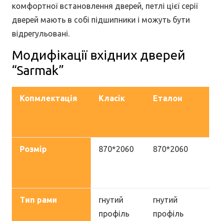
комфортної встановлення дверей, петлі цієї серії
дверей мають в собі підшипники і можуть бути
відрегульовані.
Модифікації вхідних дверей
“Sarmak”
Копмлектація
Класік
Еталон
Ет
(п
VI
Розмір
870*2060
870*2060
12
(п
VI
Тип рами
гнутий
гнутий
гн
профіль
профіль
пр