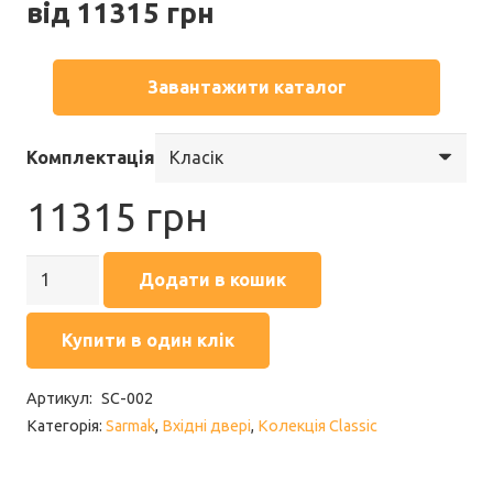
від
11315
грн
Завантажити каталог
Комплектація
11315
грн
Двері
Додати в кошик
вхідні
SARMAK
Купити в один клік
CLASSIC
Геометрія
Артикул:
SC-002
кількість
Категорія:
Sarmak
,
Вхідні двері
,
Колекція Classic