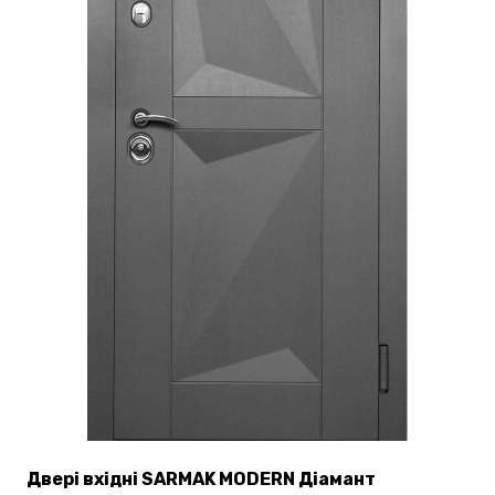
товару
Двері вхідні SARMAK MODERN Діамант