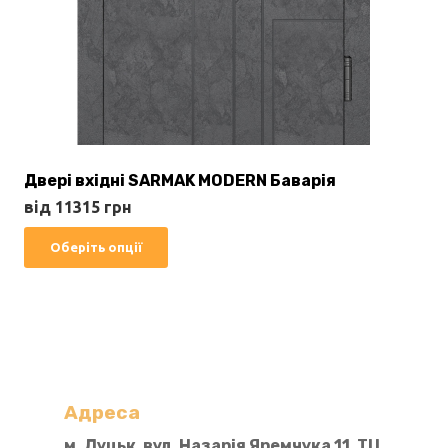
Двері вхідні SARMAK MODERN Баварія
від
11315
грн
Цей
Оберіть опції
товар
має
кілька
варіантів.
Параметри
можна
Адреса
вибрати
м. Луцьк, вул. Назарія Яремчука 11, ТЦ