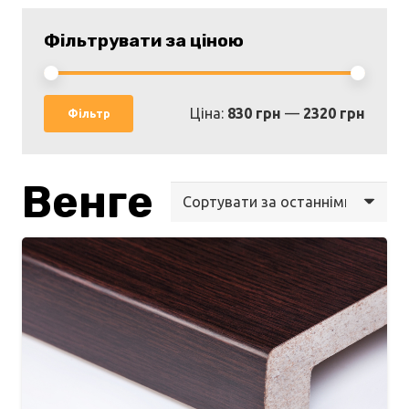
Фільтрувати за ціною
Мінім
Найбі
Ціна:
830 грн
—
2320 грн
Фільтр
ціна
ціна
Венге