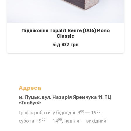
Підвіконня Topalit Венге (006) Mono
Classic
від
832
грн
Адреса
м. Луцьк, вул. Назарія Яремчука 11, ТЦ
«Глобус»
00
00
Графік роботи: у бідні дні 9
— 19
,
00
00
субота – 9
— 14
, неділя — вихідний