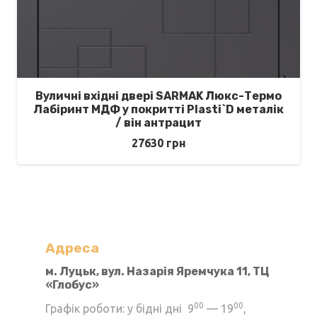
Вуличні вхідні двері SARMAK Люкс-Термо
Лабіринт МДФ у покритті Plasti`D металік
/ він антрацит
27630
грн
Адреса
м. Луцьк, вул. Назарія Яремчука 11, ТЦ
«Глобус»
00
00
Графік роботи: у бідні дні 9
— 19
,