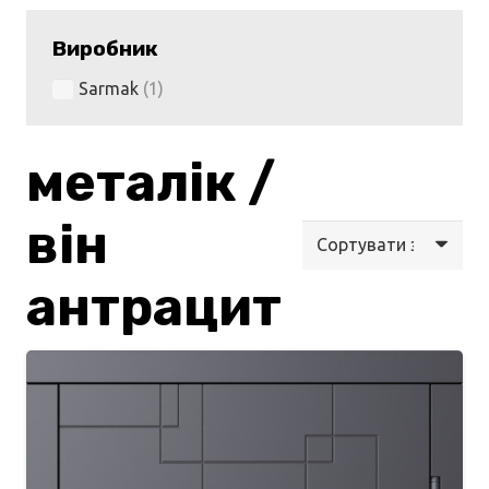
Виробник
Sarmak
(1)
металік /
він
антрацит