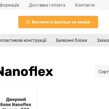
нформація
Доставка і оплата
Контакти
Викликати фахівця на заміри
пластикові конструкції
Балконні блоки
Захис
Nanoflex
Дверний
блок Nanoflex