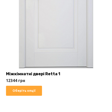
Міжкімнатні двері Retta 1
12344
грн
Цей
Оберіть опції
товар
має
кілька