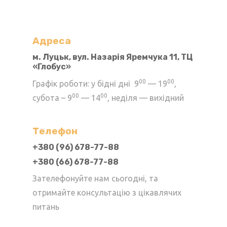
варіантів.
Параметри
можна
Адреса
вибрати
м. Луцьк, вул. Назарія Яремчука 11, ТЦ
«Глобус»
на
сторінці
00
00
Графік роботи: у бідні дні 9
— 19
,
товару
00
00
субота – 9
— 14
, неділя — вихідний
Телефон
+380 (96) 678-77-88
+380 (66) 678-77-88
Зателефонуйте нам сьогодні, та
отримайте консультацію з цікавлячих
питань