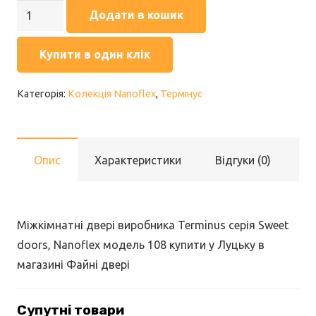
Sweet
Додати в кошик
doors,
Nanoflex
Купити в один клік
108
пломбір
Категорія:
Колекція Nanoflex
,
Термінус
полотно
засклене
ПО
Опис
Характеристики
Відгуки (0)
кількість
Міжкімнатні двері виробника Terminus серія Sweet
doors, Nanoflex модель 108 купити у Луцьку в
магазині Файні двері
Супутні товари