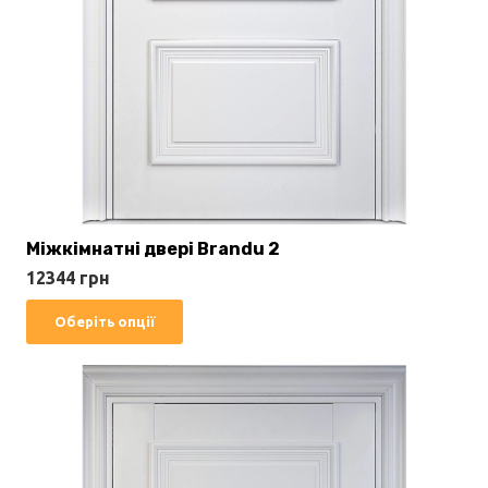
Міжкімнатні двері Brandu 2
12344
грн
Цей
Оберіть опції
товар
має
кілька
варіантів.
Параметри