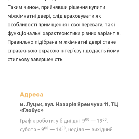
Таким чином, прийнявши рішення купити
міжкімнатні двері, слід враховувати як
особливості приміщення і свої переваги, так і
функціональні характеристики різних варіантів.
Правильно підібрана міжкімнатні двері стане
справжньою окрасою інтер’єру і додасть йому
стильову завершеність.
Адреса
м. Луцьк, вул. Назарія Яремчука 11, ТЦ
«Глобус»
00
00
Графік роботи: у бідні дні 9
— 19
,
00
00
субота – 9
— 14
, неділя — вихідний