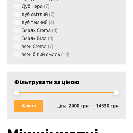
Дуб Неро
(7)
дуб світлий
(7)
дуб темний
(2)
Емаль Crema
(4)
Емаль Біла
(4)
ясен Crema
(7)
ясен білий емаль
(14)
Фільтрувати за ціною
Мінім
Найбі
Ціна:
2400 грн
—
14530 грн
Фільтр
ціна
ціна