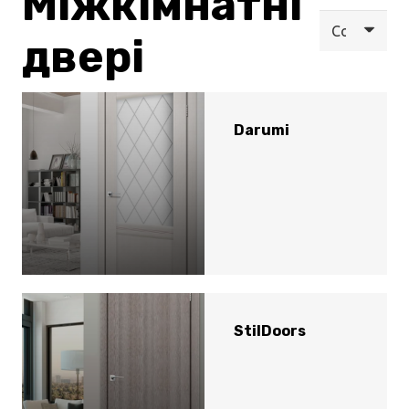
Міжкімнатні
двері
Darumi
StilDoors